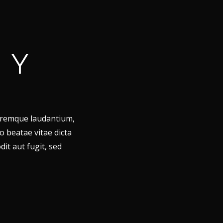
HY
loremque laudantium,
o beatae vitae dicta
it aut fugit, sed